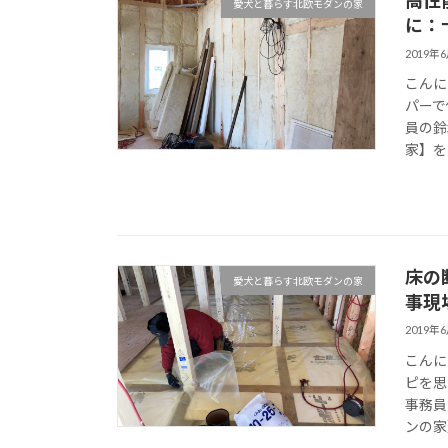
高性
愛犬と暮らす北欧モダンの家
に：
2019年
こんに
パーで
員の鈴
家】を随
床の
愛犬と暮らす北欧モダンの家
事現
2019年
こんに
ピを思
事務員
ンの家】