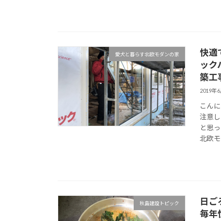
快適
愛犬と暮らす北欧モダンの家
ック
築工
2019年
こんに
注意し
と思っ
北欧モダ
日ご
秋島建設トピック
毎年