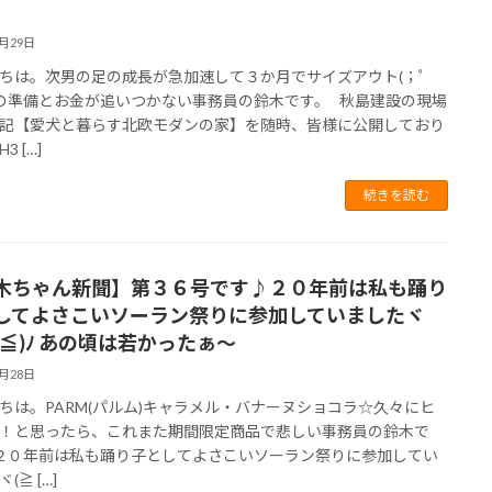
6月29日
ちは。次男の足の成長が急加速して３か月でサイズアウト(；ﾟ
靴の準備とお金が追いつかない事務員の鈴木です。 秋島建設の現場
記【愛犬と暮らす北欧モダンの家】を随時、皆様に公開しており
3 […]
続きを読む
木ちゃん新聞】第３６号です♪２０年前は私も踊り
してよさこいソーラン祭りに参加していましたヾ
▽≦)ﾉ あの頃は若かったぁ～
6月28日
ちは。PARM(パルム)キャラメル・バナーヌショコラ☆久々にヒ
！と思ったら、これまた期間限定商品で悲しい事務員の鈴木で
２０年前は私も踊り子としてよさこいソーラン祭りに参加してい
(≧ […]