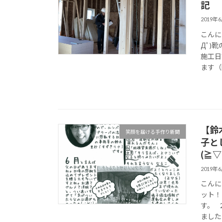
記
2019年
こんに
Дﾟ)
施工日
ます（H
【鈴
笑顔を届ける手作り新聞
子と
(≧
2019年
こんに
ット！
す。 
ましたヾ