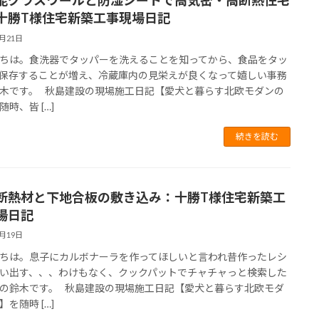
能グラスウールと防湿シートで高気密・高断熱住宅
十勝T様住宅新築工事現場日記
6月21日
ちは。食洗器でタッパーを洗えることを知ってから、食品をタッ
保存することが増え、冷蔵庫内の見栄えが良くなって嬉しい事務
木です。 秋島建設の現場施工日記【愛犬と暮らす北欧モダンの
時、皆 […]
続きを読む
断熱材と下地合板の敷き込み：十勝T様住宅新築工
場日記
6月19日
ちは。息子にカルボナーラを作ってほしいと言われ昔作ったレシ
い出す、、、わけもなく、クックパットでチャチャっと検索した
の鈴木です。 秋島建設の現場施工日記【愛犬と暮らす北欧モダ
を随時 […]