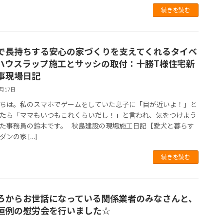
続きを読む
で長持ちする安心の家づくりを支えてくれるタイベ
ハウスラップ施工とサッシの取付：十勝T様住宅新
事現場日記
6月17日
ちは。私のスマホでゲームをしていた息子に「目が近いよ！」と
たら「ママもいつもこれくらいだし！」と言われ、気をつけよう
た事務員の鈴木です。 秋島建設の現場施工日記【愛犬と暮らす
ンの家 […]
続きを読む
ろからお世話になっている関係業者のみなさんと、
恒例の慰労会を行いました☆