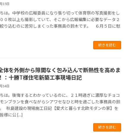
6月15日
ちは。中学校の広報委員になり張り切って体育祭の写真撮影をし
００枚以上も撮影していて、そこから広報編集に必要なデータ２
絞り込むのに苦労しまくった事務員の鈴木です。 ６月５日に慰
続きを読む
全体を外側から隙間なく包み込んで断熱性を高めま
！：十勝T様住宅新築工事現場日記
6月14日
ちは。後悔するとわかっているのに、２１時過ぎに濃厚なチョコ
モンブランを食べながらシアワセなひと時を過ごした事務員の鈴
。 秋島建設の現場施工日記【愛犬と暮らす北欧モダンの家】を
様に公 […]
続きを読む