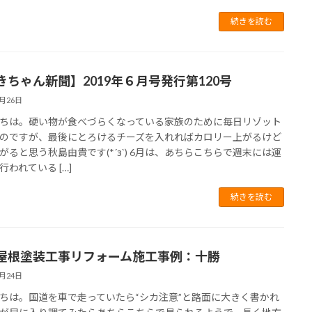
続きを読む
きちゃん新聞】2019年６月号発行第120号
6月26日
ちは。硬い物が食べづらくなっている家族のために毎日リゾット
のですが、最後にとろけるチーズを入れればカロリー上がるけど
がると思う秋島由貴です(*´з`) 6月は、あちらこちらで週末には運
行われている […]
続きを読む
屋根塗装工事リフォーム施工事例：十勝
6月24日
ちは。国道を車で走っていたら“シカ注意”と路面に大きく書かれ