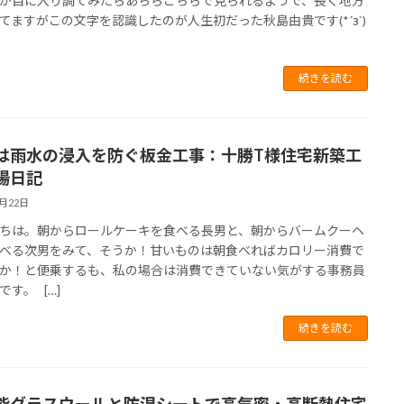
が目に入り調てみたらあちらこちらで見られるようで、長く地方
てますがこの文字を認識したのが人生初だった秋島由貴です(*´з`)
続きを読む
は雨水の浸入を防ぐ板金工事：十勝T様住宅新築工
場日記
6月22日
ちは。朝からロールケーキを食べる長男と、朝からバームクーヘ
べる次男をみて、そうか！甘いものは朝食べればカロリー消費で
か！と便乗するも、私の場合は消費できていない気がする事務員
です。 […]
続きを読む