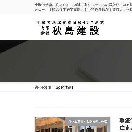
コ
ナ
十勝の新築、注文住宅、店舗工事リフォームの設計施工は有
ォロー。十勝の住宅施工事例、土地建物情報が閲覧可能。お
ン
ビ
テ
ゲ
ン
ー
ツ
シ
へ
ョ
ス
ン
キ
に
ッ
移
プ
動
HOME
2019年6月
瑕疵
愛犬と暮らす北欧モダンの家
住ま