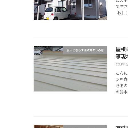
た文字
で生き
秋 […]
屋根
愛犬と暮らす北欧モダンの家
事現
2019年
こんに
ンを食
きるの
の鈴木