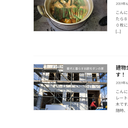
2019年
こんに
たら８
０枚に
[…]
建物
愛犬と暮らす北欧モダンの家
す！
2019年
こんに
レート
木です
随時、皆