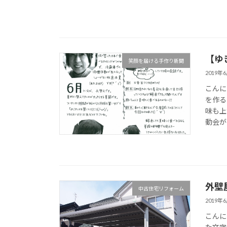
【ゆ
笑顔を届ける手作り新聞
2019年
こんに
を作る
味も上
動会が
外壁
中古住宅リフォーム
2019年
こんに