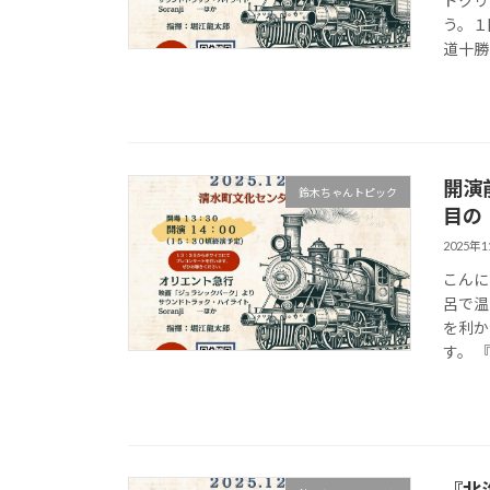
ドクリ
う。１
道十勝
開演
鈴木ちゃんトピック
目の
2025年
こんに
呂で温
を利か
す。 