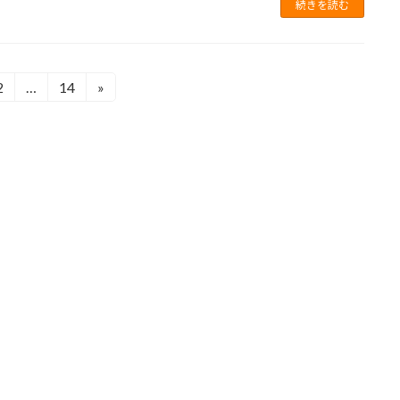
続きを読む
2
…
14
»
固
固
定
定
ペ
ペ
ー
ー
ジ
ジ