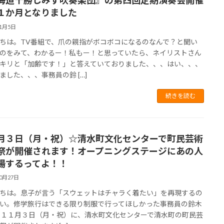
海道十勝しみず吹奏楽団』の第四回定期演奏会開催
１か月となりました
11月5日
ちは。TV番組で、爪の親指がボコボコになるのなんで？と聞い
のをみて、わかるー！私もー！と思っていたら、ネイリストさん
キリと「加齢です！」と答えていておりました、、、はい、、、
ました、、、事務員の鈴 […]
続きを読む
月３日（月・祝）☆清水町文化センターで町民芸術
祭が開催されます！オープニングステージにあの人
場するってよ！！
10月27日
ちは。息子が言う「スウェットはチャラく着たい」を再現するの
い。修学旅行はできる限り制服で行ってほしかった事務員の鈴木
 １１月３日（月・祝）に、清水町文化センターで清水町の町民芸