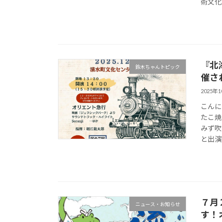
術文化
『北
鈴木ちゃんトピック
催さ
2025年
こんに
たこ焼
みず吹
と出演
７月
ニュース・お知らせ
す！