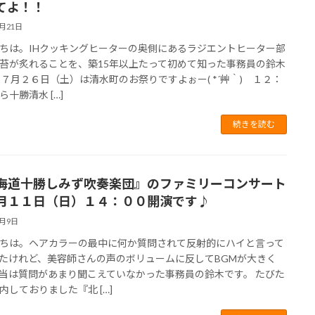
てよ！！
7月21日
ちは。IHクッキングヒーターの奥側にあるラジエントヒーター部
苔が炙れることを、築15年以上たって初めて知った事務員の鈴木
 ７月２６日（土）は清水町のお祭りですよぉー( *´艸｀) １２：
ら十勝清水 […]
続きを読む
海道十勝しみず吹奏楽団』のファミリーコンサート
月１１日（日）１４：００開演です♪
5月9日
ちは。ヘアカラーの最中に何か質問されて反射的にハイと言って
たけれど、美容師さんの声のボリュームに反してBGMが大きく
当は質問があまり聞こえていなかった事務員の鈴木です。 たびた
内しておりました『北 […]