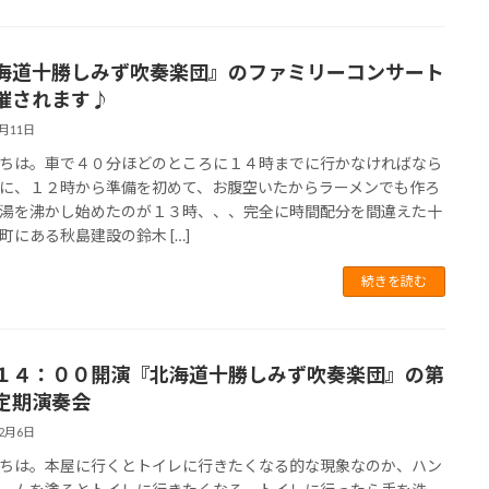
海道十勝しみず吹奏楽団』のファミリーコンサート
催されます♪
4月11日
ちは。車で４０分ほどのところに１４時までに行かなければなら
に、１２時から準備を初めて、お腹空いたからラーメンでも作ろ
湯を沸かし始めたのが１３時、、、完全に時間配分を間違えた十
町にある秋島建設の鈴木 […]
続きを読む
１４：００開演『北海道十勝しみず吹奏楽団』の第
定期演奏会
12月6日
ちは。本屋に行くとトイレに行きたくなる的な現象なのか、ハン