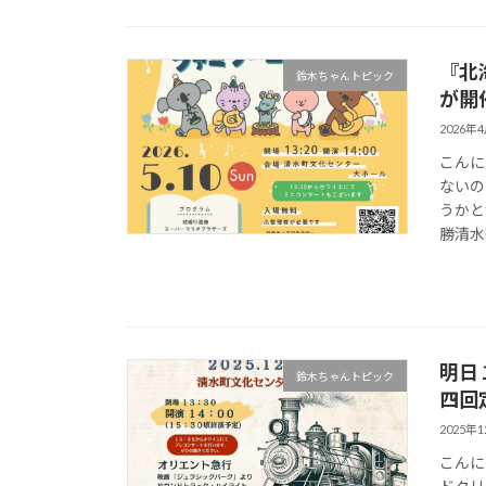
『北
鈴木ちゃんトピック
が開
2026年
こんに
ないの
うかと
勝清水
明日
鈴木ちゃんトピック
四回
2025年
こんに