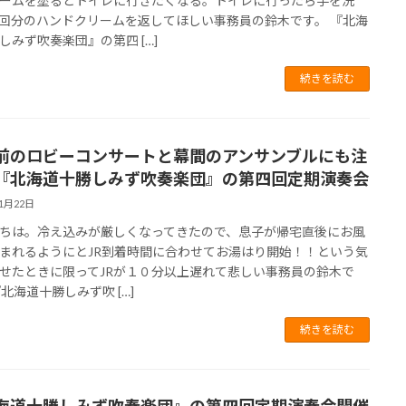
ームを塗るとトイレに行きたくなる。トイレに行ったら手を洗
回分のハンドクリームを返してほしい事務員の鈴木です。 『北海
しみず吹奏楽団』の第四 […]
続きを読む
前のロビーコンサートと幕間のアンサンブルにも注
『北海道十勝しみず吹奏楽団』の第四回定期演奏会
11月22日
ちは。冷え込みが厳しくなってきたので、息子が帰宅直後にお風
まれるようにとJR到着時間に合わせてお湯はり開始！！という気
せたときに限ってJRが１０分以上遅れて悲しい事務員の鈴木で
『北海道十勝しみず吹 […]
続きを読む