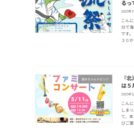
るっ
2025年
こんに
分で海
です。
３０か
『北
鈴木ちゃんトピック
は５
2025年
こんに
しまっ
て、本
びご案