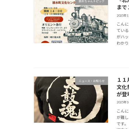
『北
鈴木ちゃんトピック
まで
2025年
こんに
ている
がハッ
わかり
１１
ニュース・お知らせ
文化
が登
2025年
こんに
が難し
です。