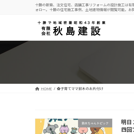
コ
ナ
十勝の新築、注文住宅、店舗工事リフォームの設計施工は有
ォロー。十勝の住宅施工事例、土地建物情報が閲覧可能。お
ン
ビ
テ
ゲ
ン
ー
ツ
シ
へ
ョ
ス
ン
キ
に
ッ
移
プ
動
HOME
✿子育てママ鈴木のお片付け
明日
鈴木ちゃんトピック
四回