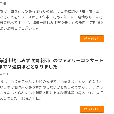
5月9日
ちは。聞き覚えのある流行りの歌。サビの歌詞が「右・左・正
あることをリリースから１年半で初めて知った十勝清水町にある
設の鈴木です。 『北海道十勝しみず吹奏楽団』の第四回定期演奏
よいよ明日でございます […]
続きを読む
海道十勝しみず吹奏楽団』のファミリーコンサート
まで２週間ほどとなりました
4月25日
ちは。白菜を使ったレシピの表記で「白菜３枚」とか「白菜１/
いうのは個体差がありすぎやしないかと思うのですが、、、グラ
じゃないと作れない十勝清水町にある秋島建設の鈴木です。 先日
えしました『北海道十 […]
続きを読む