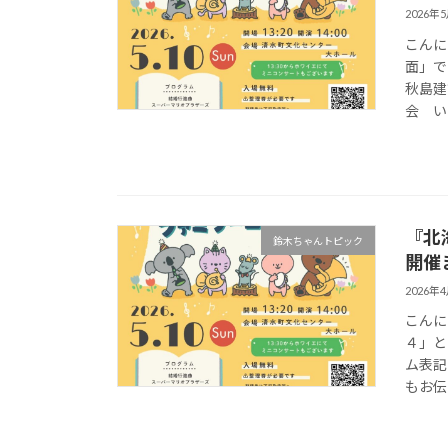
2026年
こんに
面」で
秋島建
会 い
『北
鈴木ちゃんトピック
開催
2026年
こんに
４」と
ム表記
もお伝