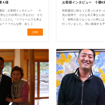
勝Ａ様
お客様インタビュー 十勝K
島建設：お客様インタビュー 十
秋島建設に頼もうと思ったきかっ
台所などの水周りに手をかけ、そろ
先が器用で、小さな木工事なら自
ったことだし「リフォームでも考え
て、材料が足りなくなった時には
？？？そんな時、友 […]
行っていました。 特に新築する予
詳細