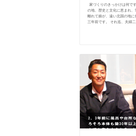
家づくりのきっかけは何です
の地、歴史と文化に恵まれ、
離れて娘が、遠い北国の地に
三年前です。 それ迄、夫婦二