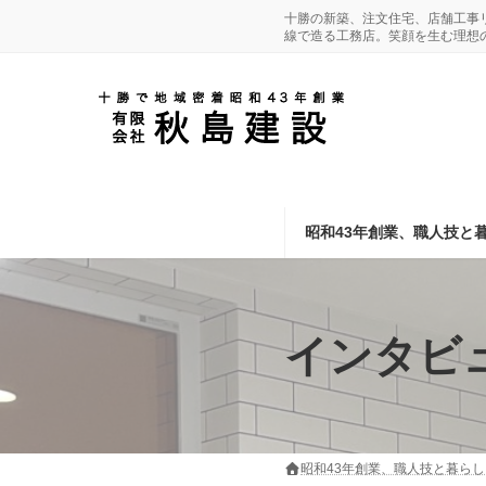
コ
ナ
十勝の新築、注文住宅、店舗工事
線で造る工務店。笑顔を生む理想
ン
ビ
テ
ゲ
ン
ー
ツ
シ
へ
ョ
ス
ン
キ
に
昭和43年創業、職人技と
ッ
移
プ
動
インタビ
昭和43年創業、職人技と暮ら