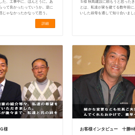
した、工事中に、ほんとうに。あ
Ｓ様 秋島建設に頼もうと思ったき
らって良かったっていうか。逆に
とは、私達が家を建てる数年前に
惑じゃなかったかなって思う。
いした叔母を通して知り合いました。
詳細
Ｇ様
お客様インタビュー 十勝H