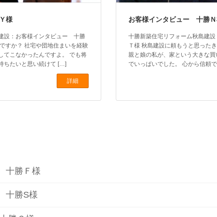
Ｙ様
お客様インタビュー 十勝Ｎ
建設：お客様インタビュー 十勝
十勝新築住宅リフォーム秋島建設
ですか？ 社宅や団地住まいを経験
Ｔ様 秋島建設に頼もうと思ったき
してこなかったんですよ。 でも将
親と娘の私が、家という大きな買
ちたいと思い続けて […]
でいっぱいでした。 心から信頼でき
詳細
 十勝Ｆ様
 十勝S様