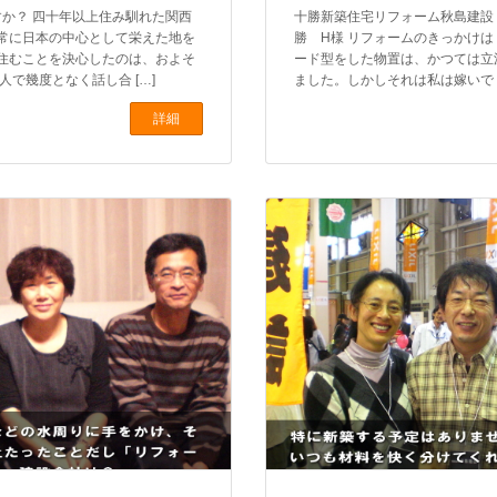
か？ 四十年以上住み馴れた関西
十勝新築住宅リフォーム秋島建
常に日本の中心として栄えた地を
勝 H様 リフォームのきっかけは
住むことを決心したのは、およそ
ード型をした物置は、かつては立
人で幾度となく話し合 […]
ました。しかしそれは私は嫁いでく
詳細