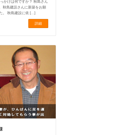
っかけは何ですか？ 秋島さん
、秋島建設さんに新築をお願
 秋島建設に依 […]
詳細
様