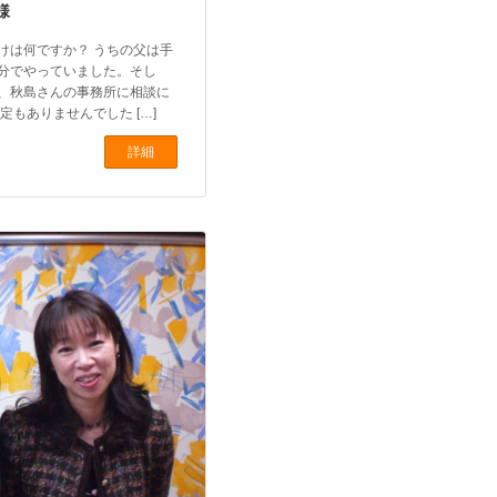
様
けは何ですか？ うちの父は手
分でやっていました。そし
、秋島さんの事務所に相談に
定もありませんでした […]
詳細