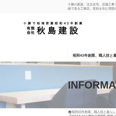
コ
ナ
十勝の新築、注文住宅、店舗工事
線で造る工務店。笑顔を生む理想
ン
ビ
テ
ゲ
ン
ー
ツ
シ
へ
ョ
ス
ン
キ
に
昭和43年創業、職人技と
ッ
移
プ
動
INFORMA
昭和43年創業、職人技と暮ら