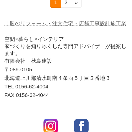
投
1
2
»
固
固
定
定
稿
ペ
ペ
十勝のリフォーム・注文住宅・店舗工事設計施工業
ー
ー
の
ジ
ジ
ペ
空間×暮らし×インテリア
家づくりを知り尽くした専門アドバイザーが提案し
ー
ます。
有限会社 秋島建設
ジ
〒089-0105
送
北海道上川郡清水町南４条西５丁目２番地３
TEL 0156-62-4004
り
FAX 0156-62-4044